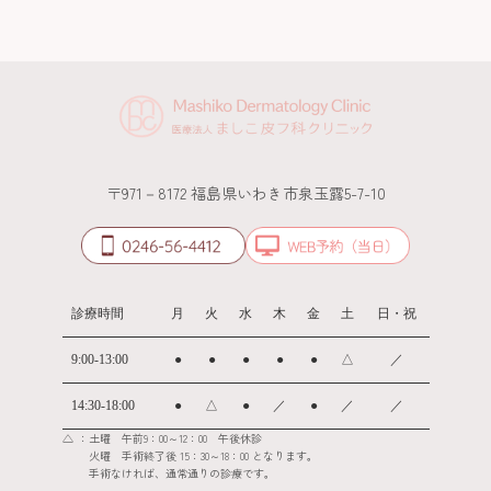
〒971－8172 福島県いわき市泉玉露5-7-10
診療時間
月
火
水
木
金
土
日・祝
9:00-13:00
●
●
●
●
●
△
／
14:30-18:00
●
△
●
／
●
／
／
：土曜 午前9：00～12：00 午後休診
△
火曜 手術終了後 15：30～18：00 となります。
手術なければ、通常通りの診療です。