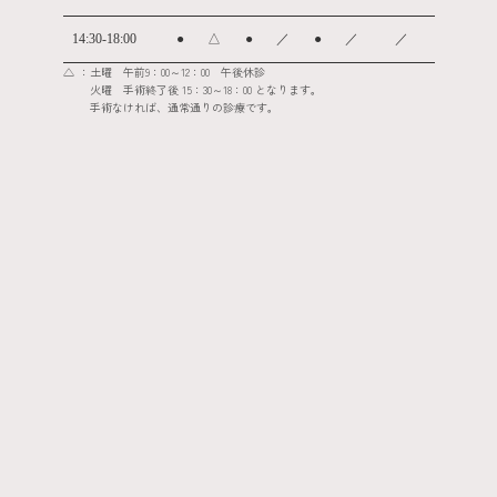
14:30-18:00
●
△
●
／
●
／
／
：土曜 午前9：00～12：00 午後休診
△
火曜 手術終了後 15：30～18：00 となります。
手術なければ、通常通りの診療です。